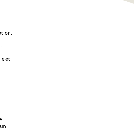
tion,
c.
le et
e
’un