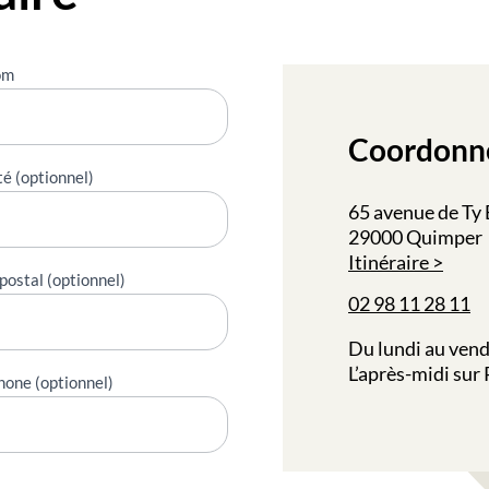
om
Coordonn
té (optionnel)
65 avenue de Ty
29000 Quimper
Itinéraire
postal (optionnel)
02 98 11 28 11
Du lundi au vend
L’après-midi sur
hone (optionnel)