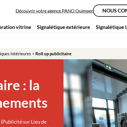
NOUS CO
Découvrir votre agence PANO Quimper
ration vitrine
Signalétique extérieure
Signalétique 
iques intérieures
>
Roll up publicitaire
ire : la
énements
(Publicité sur Lieu de