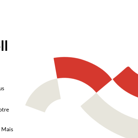
ll
us
otre
. Mais