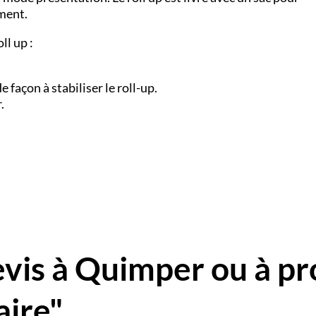
ement.
ll up :
e façon à stabiliser le roll-up.
.
is à Quimper ou à pr
aire"