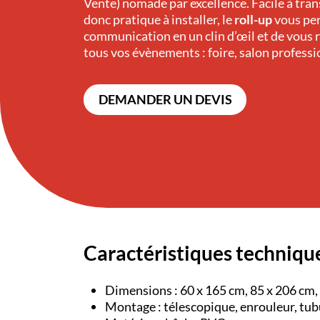
Vente) nomade par excellence. Facile à tran
donc pratique à installer, le
roll-up
vous per
communication en un clin d’œil et de vous 
tous vos évènements : foire, salon professi
DEMANDER UN DEVIS
Caractéristiques techniqu
Dimensions : 60 x 165 cm, 85 x 206 cm, 
Montage : télescopique, enrouleur, tubu