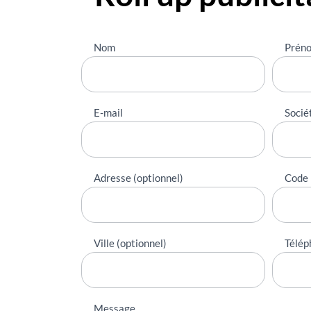
Nous
Nom
Prén
contacter
E-mail
Socié
Adresse (optionnel)
Code 
Ville (optionnel)
Télép
Message