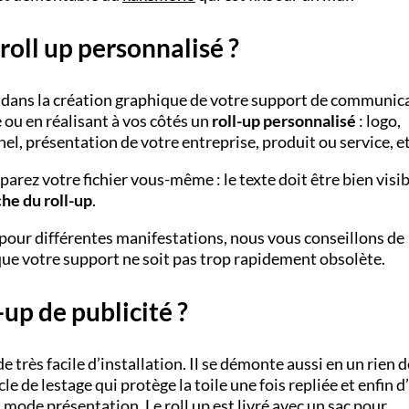
oll up personnalisé ?
ans la création graphique de votre support de communica
 ou en réalisant à vos côtés un
roll-up personnalisé
: logo,
l, présentation de votre entreprise, produit ou service, et
parez votre fichier vous-même : le texte doit être bien visib
he du roll-up
.
 pour différentes manifestations, nous vous conseillons de
e votre support ne soit pas trop rapidement obsolète.
up de publicité ?
 très facile d’installation. Il se démonte aussi en un rien d
e de lestage qui protège la toile une fois repliée et enfin d
 mode présentation. Le roll up est livré avec un sac pour