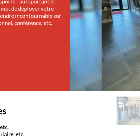
sporter, autoportant et
met de déployer votre
rendre incontournable sur
onnel, conférence, etc.
es
etc.
laire, etc.