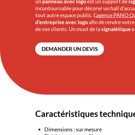
un
panneau avec logo
est un support de
si
incontournable pour décorer un hall d’accue
tout autre espace public. L’
agence PANO Q
d’entreprise avec logo
afin de rendre votre
de vos clients. Un must de la
signalétique 
DEMANDER UN DEVIS
Caractéristiques techniqu
Dimensions : sur mesure