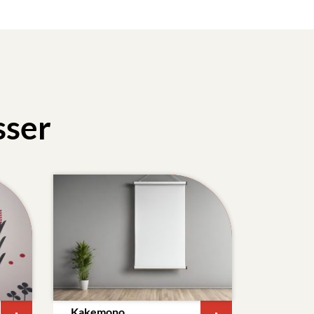
sser
Kakemono