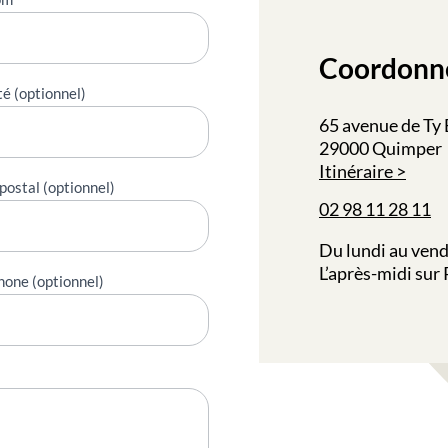
Coordonn
té (optionnel)
65 avenue de Ty
29000 Quimper
Itinéraire
postal (optionnel)
02 98 11 28 11
Du lundi au vend
L’après-midi sur
hone (optionnel)