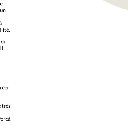
le
 un
 à
lité.
 du
Il
créer
 très
forcé.