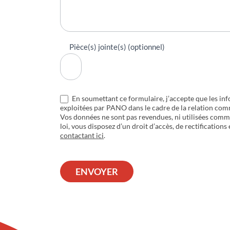
Pièce(s) jointe(s) (optionnel)
En soumettant ce formulaire, j’accepte que les inf
exploitées par PANO dans le cadre de la relation com
Vos données ne sont pas revendues, ni utilisées com
loi, vous disposez d’un droit d’accès, de rectifications
contactant ici
.
ENVOYER