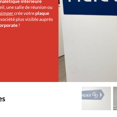
gnalétique intérieure
il, une salle de réunion ou
uimper
crée votre
plaque
 société plus visible auprès
corporate
!
es