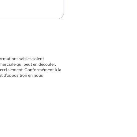
ormations saisies soient
merciale qui peut en découler.
mercialement. Conformément à la
 et d’opposition en nous