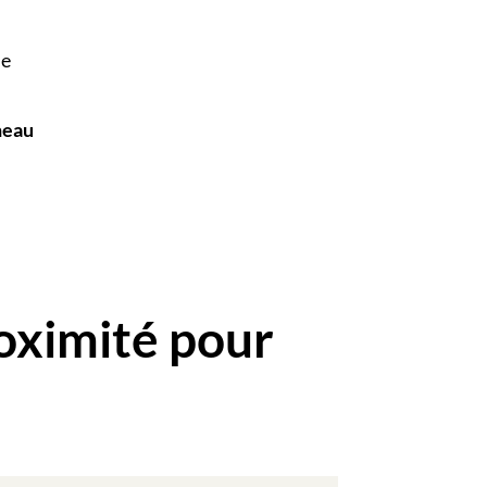
le
neau
oximité pour