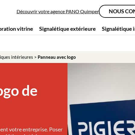
NOUS CO
Découvrir votre agence PANO Quimper
ration vitrine
Signalétique extérieure
Signalétique 
iques intérieures
>
Panneau avec logo
ogo de
ent votre entreprise. Poser