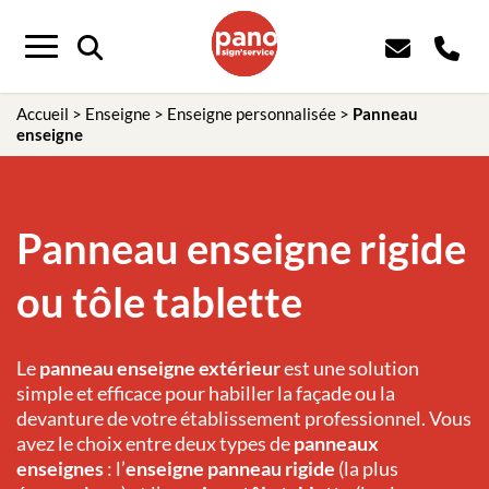
Menu
Accueil
>
Enseigne
>
Enseigne personnalisée
>
Panneau
enseigne
Panneau enseigne rigide
ou tôle tablette
Le
panneau enseigne extérieur
est une solution
simple et efficace pour habiller la façade ou la
devanture de votre établissement professionnel. Vous
avez le choix entre deux types de
panneaux
enseignes
: l’
enseigne panneau rigide
(la plus