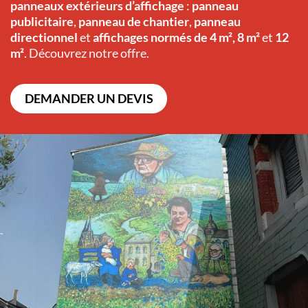
panneaux extérieurs d’affichage
:
panneau
publicitaire
,
panneau de chantier
,
panneau
directionnel
et
affichages normés de 4 m², 8 m²
et
12
m²
. Découvrez notre offre.
DEMANDER UN DEVIS