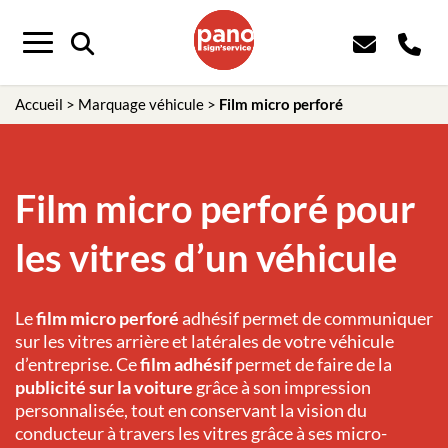
Menu
Accueil
>
Marquage véhicule
>
Film micro perforé
Film micro perforé pour
les vitres d’un véhicule
Le
film micro perforé
adhésif permet de communiquer
sur les vitres arrière et latérales de votre véhicule
d’entreprise. Ce
film adhésif
permet de faire de la
publicité sur la voiture
grâce à son impression
personnalisée, tout en conservant la vision du
conducteur à travers les vitres grâce à ses micro-