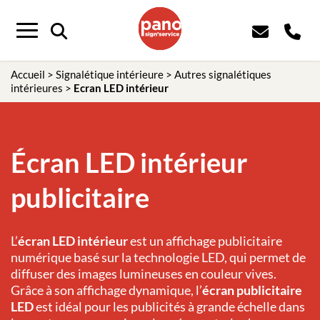
Menu
Accueil
>
Signalétique intérieure
>
Autres signalétiques
intérieures
>
Ecran LED intérieur
Écran LED intérieur
publicitaire
L’
écran LED intérieur
est un affichage publicitaire
numérique basé sur la technologie LED, qui permet de
diffuser des images lumineuses en couleur vives.
Grâce à son affichage dynamique, l’
écran publicitaire
LED
est idéal pour les publicités à grande échelle dans