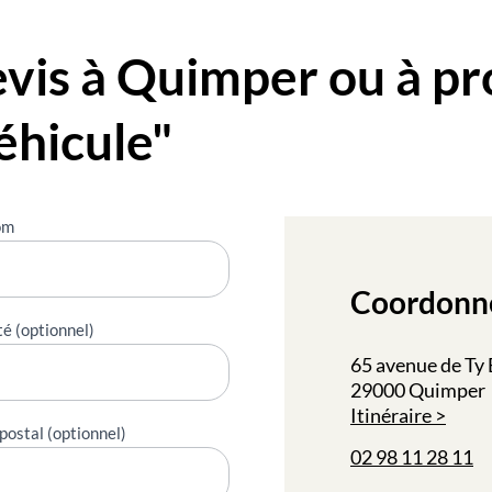
is à Quimper ou à pr
éhicule"
om
Coordonn
té (optionnel)
65 avenue de Ty
29000 Quimper
Itinéraire
postal (optionnel)
02 98 11 28 11