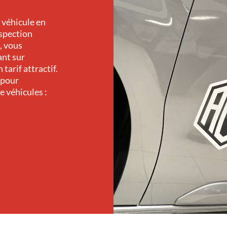
 véhicule en
ospection
, vous
ant sur
tarif attractif.
 pour
e véhicules :