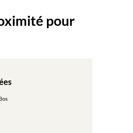
oximité pour
ées
 Bos