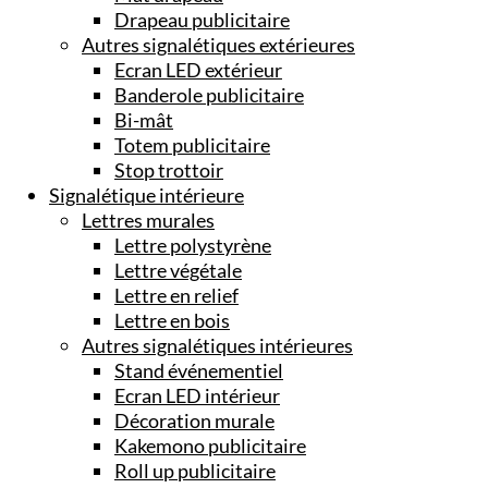
Drapeau publicitaire
Autres signalétiques extérieures
Ecran LED extérieur
Banderole publicitaire
Bi-mât
Totem publicitaire
Stop trottoir
Signalétique intérieure
Lettres murales
Lettre polystyrène
Lettre végétale
Lettre en relief
Lettre en bois
Autres signalétiques intérieures
Stand événementiel
Ecran LED intérieur
Décoration murale
Kakemono publicitaire
Roll up publicitaire