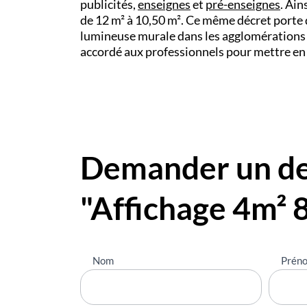
publicités,
enseignes
et
pré-enseignes
.
Ains
de 12 m² à 10,50 m². Ce même décret porte d
lumineuse murale dans les agglomérations 
accordé aux professionnels pour mettre en c
Demander un dev
"Affichage 4m² 
Nous
Nom
Prén
contacter