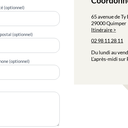
Coordonn
té (optionnel)
65 avenue de Ty
29000 Quimper
Itinéraire
postal (optionnel)
02 98 11 28 11
Du lundi au vend
L’après-midi sur
hone (optionnel)