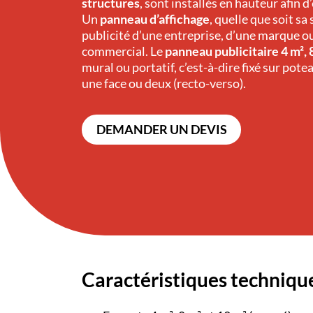
structures
, sont installés en hauteur afin d’
Un
panneau d’affichage
, quelle que soit sa
publicité d’une entreprise, d’une marque o
commercial. Le
panneau publicitaire 4 m², 
mural ou portatif, c’est-à-dire fixé sur pote
une face ou deux (recto-verso).
DEMANDER UN DEVIS
Caractéristiques techniqu