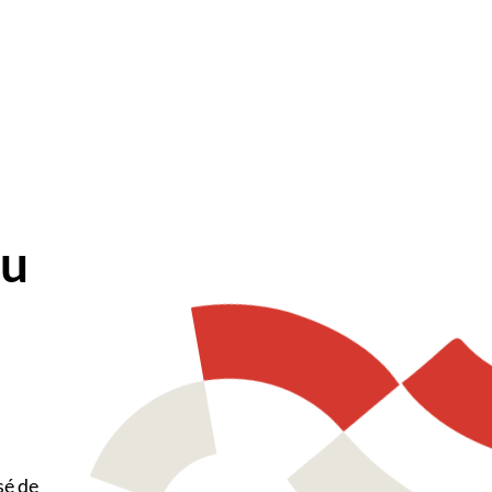
ou
sé de