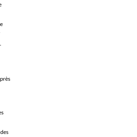
e
le
.
.
uprès
es
 des