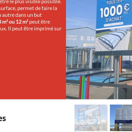
être le plus visible possible.
 surface, permet de faire la
u autre dans un but
8 m² ou 12 m²
peut être
aux. Il peut être imprimé sur
es