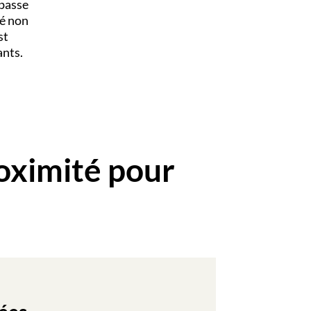
 passe
té non
st
ants.
oximité pour