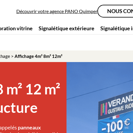
NOUS CO
Découvrir votre agence PANO Quimper
ration vitrine
Signalétique extérieure
Signalétique 
chage
>
Affichage 4m² 8m² 12m²
8 m² 12 m²
ucture
 appelés
panneaux