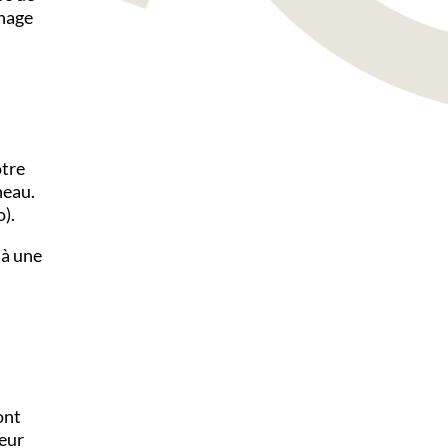
chage
otre
neau.
).
 à une
ont
deur