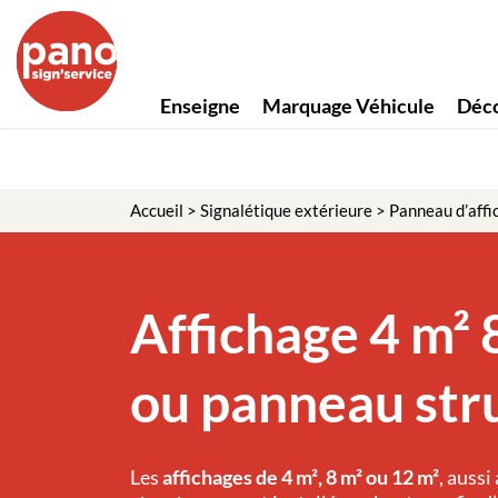
Enseigne
Marquage Véhicule
Déco
Accueil
>
Signalétique extérieure
>
Panneau d’affi
Affichage 4 m² 
ou panneau str
Les
affichages de 4 m², 8 m² ou 12 m²
, aussi